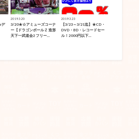
2019.3.20
2019.3.23
みデ
3/20★☆アミューズコーナ
【3/23～3/21迄】★CD・
ー【ドラゴンボールＺ 造形
DVD・BD・レコードセー
天下一武道会2 フリー…
ル！2000円以下…