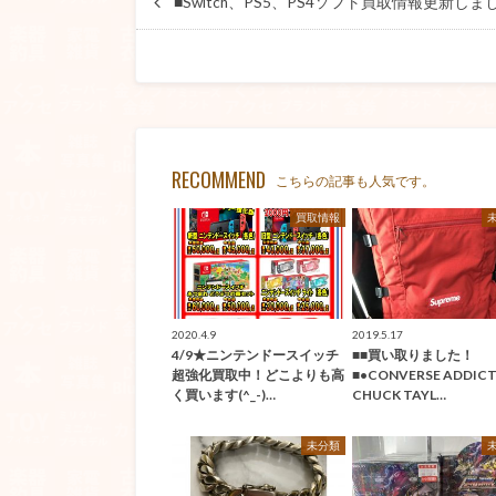
■Switch、PS5、PS4ソフト買取情報更新しました！
RECOMMEND
こちらの記事も人気です。
買取情報
2020.4.9
2019.5.17
4/9★ニンテンドースイッチ
■■買い取りました！
超強化買取中！どこよりも高
■•CONVERSE ADDIC
く買います(^_-)…
CHUCK TAYL…
未分類