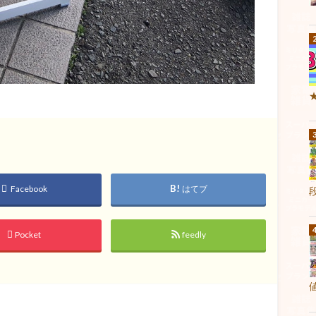
Facebook
はてブ
Pocket
feedly