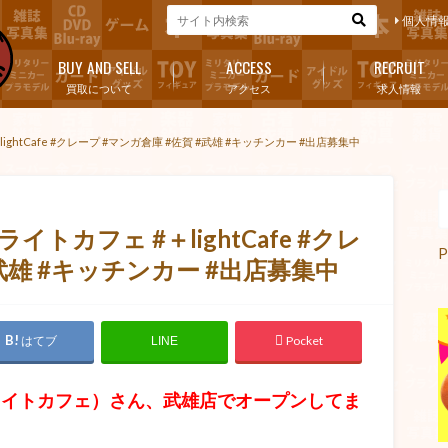
個人情
BUY AND SELL
ACCESS
RECRUIT
買取について
アクセス
求人情報
htCafe #クレープ #マンガ倉庫 #佐賀 #武雄 #キッチンカー #出店募集中
トカフェ #＋lightCafe #クレ
P
#武雄 #キッチンカー #出店募集中
はてブ
Pocket
LINE
タスライトカフェ）さん、武雄店でオープンしてま