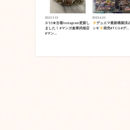
2021.3.15
2025.6.21
3/15★古着Instagram更新し
デュエマ最新構築済
ました！ #マンガ倉庫武雄店
ッキ
発売#TCG #デ…
#マン…