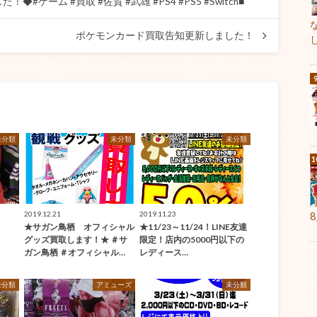
◆#ゲーム #買取 #佐賀 #武雄 #PS4 #PS5 #Switch■
ポケモンカード買取告知更新しました！
未分類
未分類
未分類
2019.12.21
2019.11.23
★サガン鳥栖 オフィシャル
★11/23～11/24！LINE友達
T
グッズ買取します！★ ＃サ
限定！店内の5000円以下の
ガン鳥栖 ＃オフィシャル…
レディース…
未分類
アミューズ
未分類