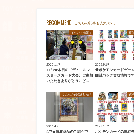
RECOMMEND
こちらの記事も人気です。
イベント情報！
買
2020.11.7
2025.9.29
11/7★本日の〈デュエルマ
◆ポケモンカードゲーム
スターズカード大会〉ご参加
開封パック買取情報で
いただきありがとうござ…
こんなの買取ました！
買
2021.4.7
2023.10.28
4/7★買取商品のご紹介で
ポケモンカードの買取