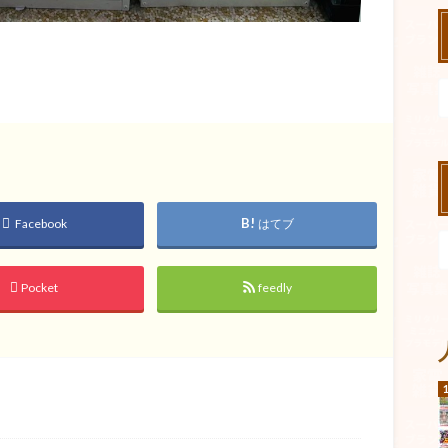
Facebook
はてブ
Pocket
feedly