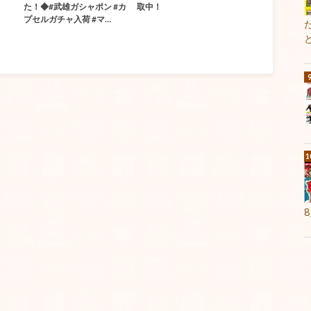
た！◆#武雄ガシャポン #カ
取中！
プセルガチャ入荷 #マ…