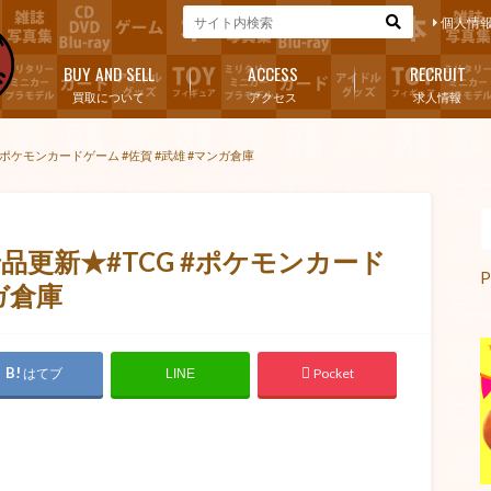
個人情
BUY AND SELL
ACCESS
RECRUIT
買取について
アクセス
求人情報
ポケモンカードゲーム #佐賀 #武雄 #マンガ倉庫
更新★#TCG #ポケモンカード
P
ガ倉庫
はてブ
Pocket
LINE