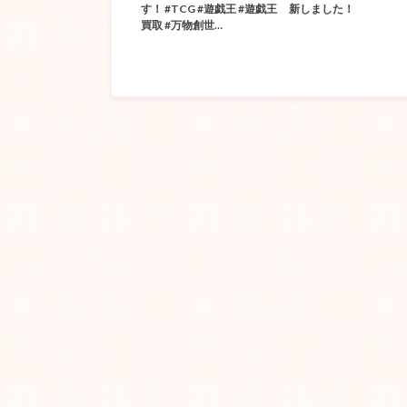
す！ #TCG #遊戯王 #遊戯王
新しました！
買取 #万物創世…