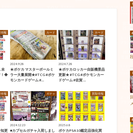
取情報
カード
カード
2024.9.28
2024.7.28
 未
★ポケカ マスターボールミ
★ポケカロッカー自販機景品
す！◆
ラー大量展開★#TCG #ポケ
更新★ #TCG #ポケモンカー
モンカードゲーム #…
ドゲーム #佐賀 …
取情報
ガチャ
買取情報
2024.12.23
2025.6.8
告知更
■カプセルガチャ入荷しまし
ポケカPSA10鑑定品強化買