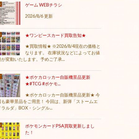
ゲーム WEBチラシ
2026/8/6 更新
★ワンピースカード買取告知★
★買取情報★ ※2026/8/4現在の価格と
なります。 在庫状況などによってお値
段が変動いたします。予めご了承...
★ポケカロッカー自販機景品更新
★#TCG #ポケモ...
★ポケカロッカー自販機景品更新★ 今
回も豪華景品をご用意！ 今回は、新弾「ストームエ
メラルダ」BOX・シングル...
ポケモンカードPSA買取更新しまし
た！