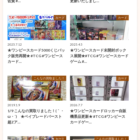
佐賀 #…
更新いたしまし…
カード
カード
2025.7.12
2025.4.5
★ワンピースカード5000くじパッ
★ワンピースカード未開封ボック
ク販売再開★ #TCG #ワンピース
ス展開★#TCG #ワンピースカード
カード…
ゲーム #…
こんなの買取ました！
カード
2019.1.9
2026.7.7
1/9 こんなの買取りました！(｀・
★ワンピースカードロッカー自販
ω・´)ゞ★ベイブレードバースト
機景品更新★ #TCG #ワンピース
超Zア…
カードゲー…
カード
こんなの買取ました！