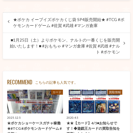
★ポケカ イーブイズポケカくじ袋 SP4販売開始★ #TCG #ポ
ケモンカードゲーム #佐賀 #武雄 #マンガ倉庫
■1月25日（土）よりポケモン、ナルトの一番くじを販売開
始いたします！■ #おもちゃ #マンガ倉庫 #佐賀 #武雄 #ナル
ト #ポケモン
RECOMMEND
こちらの記事も人気です。
カード
買取情報
2025.12.5
2020.4.5
★ポケカショーケースガチャ稼働
★★【カード】4/5■お知らせで
★#TCG #ポケモンカードゲーム #
す！◆遊戯王カードの買取告知を