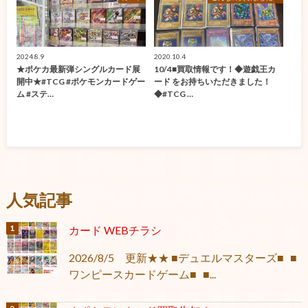
2024.8.9
2020.10.4
★ポケカ最新弾シングルカード展
10/4■買取情報です！◆遊戯王カ
開中★#TCG #ポケモンカードゲー
ード をお持ちいただきました！
ム #ステ…
◆#TCG …
人気記事
カード WEBチラシ
2026/8/5 更新★★ ■デュエルマスターズ■ ■
ワンピースカードゲーム■ ■...