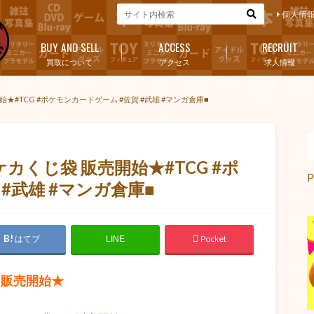
個人情
BUY AND SELL
ACCESS
RECRUIT
買取について
アクセス
求人情報
#TCG #ポケモンカードゲーム #佐賀 #武雄 #マンガ倉庫■
カくじ袋 販売開始★#TCG #ポ
P
#武雄 #マンガ倉庫■
はてブ
Pocket
LINE
 販売開始★