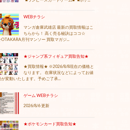
WEBチラシ
マンガ倉庫武雄店 最新の買取情報はこ
ちらから！ 高く売る秘訣はココ☆
★OTAKARA月刊マンソー 買取マガジ...
★ジャンプ系フィギュア買取告知★
★買取情報★ ※2026/8/8現在の価格と
なります。 在庫状況などによってお値
段が変動いたします。予めご了承...
ゲーム WEBチラシ
2026/8/6 更新
★ポケモンカード買取告知★