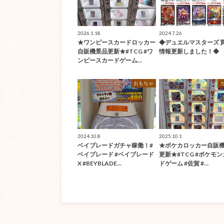
2026.1.18
2024.7.26
★ワンピースカードロッカー
◆デュエルマスターズ 
自販機景品更新★#TCG #ワ
情報更新しました！◆
ンピースカードゲーム…
おもちゃ
2024.10.8
2025.10.1
ベイブレードガチャ稼働！#
★ポケカロッカー自販
ベイブレード #ベイブレード
更新★#TCG #ポケモ
X #BEYBLADE…
ドゲーム #佐賀 #…