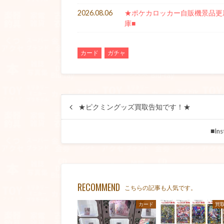
2026.08.06
★ポケカロッカー自販機景品更新★
庫■
カード
ガチャ
★ピクミングッズ買取告知です！★
■I
RECOMMEND
こちらの記事も人気です。
カード
買