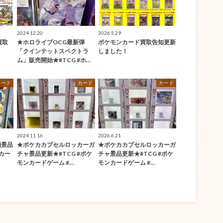
2024.12.20
2026.5.29
買取
★ホロライブOCG最新弾
ポケモンカード買取告知更新
「クインテットスペクトラ
しました！
ム」販売開始★#TCG #ホ…
カード
カード
カード
2024.11.16
2026.6.21
機景品
★ポケカカプセルロッカーガ
★ポケカカプセルロッカーガ
ンカー
チャ景品更新★#TCG #ポケ
チャ景品更新★#TCG #ポケ
モンカードゲーム #…
モンカードゲーム #…