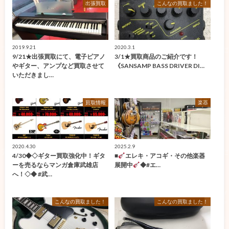
出張買取
こんなの買取ました！
2019.9.21
2020.3.1
9/21★出張買取にて、電子ピアノ
3/1★買取商品のご紹介です！
やギター、アンプなど買取させて
《SANSAMP BASS DRIVER DI…
いただきまし…
買取情報
楽器
2020.4.30
2025.2.9
4/30◆◇ギター買取強化中！ギタ
■
エレキ・アコギ・その他楽器
ーを売るならマンガ倉庫武雄店
展開中
◆#エ…
へ！◇◆ #武…
こんなの買取ました！
こんなの買取ました！