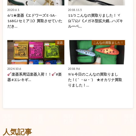
2020.6.1
2018.11.5
6/1★楽器《エドワーズ E-SA-
11/5 こんなの買取りました！ヾ
168GJ セミアコ》買取させていた
(≧▽≦)ﾉ《メガネ型拡大鏡…ハズキ
だき…
ルーペ…
楽器
こんなの買取ました！
2024.10.6
2018.9.6
楽器系周辺楽器入荷！！
#楽
9/6 今日のこんなの買取りまし
器 #エレキギ…
た！(｀・ω・´)ゞ★オカリナ買取
りました！…
人気記事