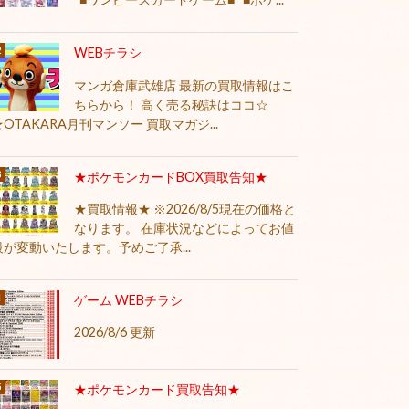
WEBチラシ
マンガ倉庫武雄店 最新の買取情報はこ
ちらから！ 高く売る秘訣はココ☆
★OTAKARA月刊マンソー 買取マガジ...
★ポケモンカードBOX買取告知★
★買取情報★ ※2026/8/5現在の価格と
なります。 在庫状況などによってお値
段が変動いたします。予めご了承...
ゲーム WEBチラシ
2026/8/6 更新
★ポケモンカード買取告知★