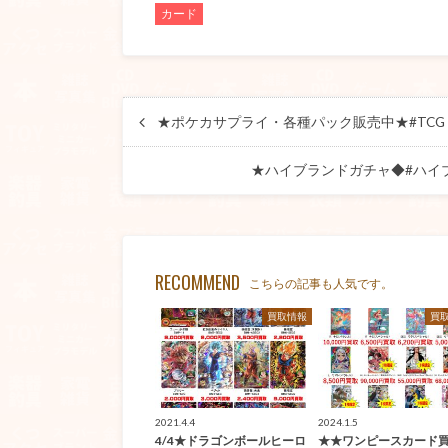
カード
★ポケカサプライ・各種パック販売中★#TCG 
★ハイブランドガチャ◆#ハイブ
RECOMMEND
こちらの記事も人気です。
買取情報
買
2021.4.4
2024.1.5
4/4★ドラゴンボールヒーロ
★★ワンピースカード