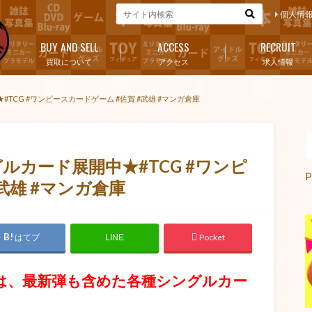
個人情
BUY AND SELL
ACCESS
RECRUIT
買取について
アクセス
求人情報
CG #ワンピースカードゲーム #佐賀 #武雄 #マンガ倉庫
カード展開中★#TCG #ワンピ
P
武雄 #マンガ倉庫
はてブ
Pocket
LINE
は、最新弾も含めた各種シングルカー