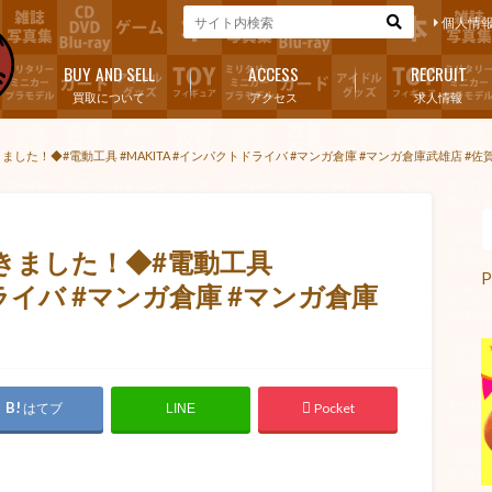
個人情
BUY AND SELL
ACCESS
RECRUIT
買取について
アクセス
求人情報
した！◆#電動工具 #MAKITA #インパクトドライバ #マンガ倉庫 #マンガ倉庫武雄店 #佐賀
きました！◆#電動工具
P
ドライバ #マンガ倉庫 #マンガ倉庫
はてブ
Pocket
LINE