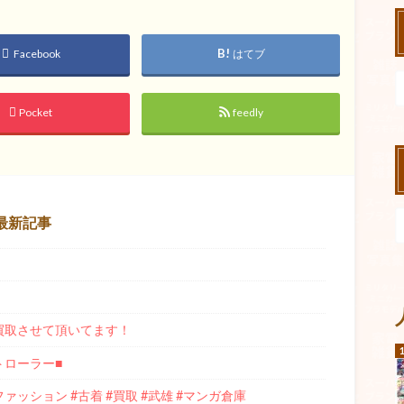
Facebook
はてブ
Pocket
feedly
最新記事
e」 買取させて頂いてます！
トローラー■
#ファッション #古着 #買取 #武雄 #マンガ倉庫