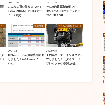
2023.11.6
2021.7.10
張買
こんなの買い取りました！
7/10■釣具買取情報です！
た
astro MIXAMP PRO #ゲー
◆SHIMANO オシアジガー
ム #佐賀 …
2001NRPG◆…
した！
買取情報
こんなの買取ました！
2024.7.5
2022.9.10
ッタ
■iPhone・iPad買取告知更新
★釣具コーナーインスタアッ
 #
しました！■ #iPhone15
プしました！〈ダイワ 14
#iP…
プレッソ1025買取させ…