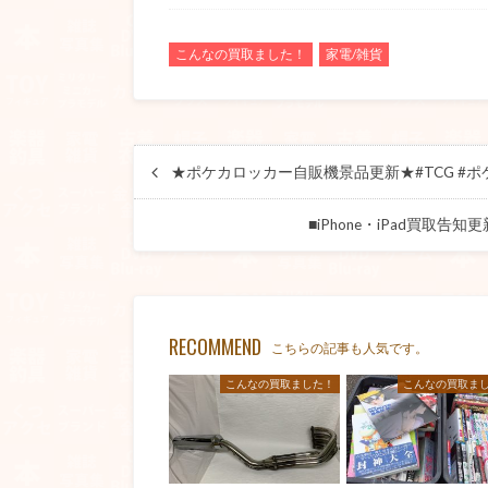
こんなの買取ました！
家電/雑貨
★ポケカロッカー自販機景品更新★#TCG #ポケ
■iPhone・iPad買取告知更新しま
RECOMMEND
こちらの記事も人気です。
こんなの買取ました！
こんなの買取ま