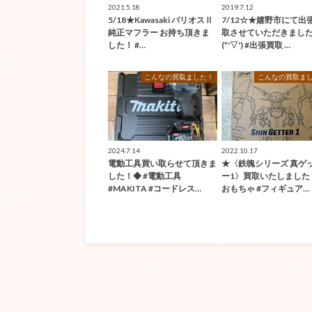
2021.5.18
2019.7.12
5/18★Kawasaki バリオスⅡ
7/12☆★嬉野市にて出
純正マフラー お持ち頂きま
取させていただきまし
した！ #…
(*'▽') #出張買取 …
こんなの買取ました！
こんなの買取ま
2024.7.14
2022.10.17
電動工具買い取らせて頂きま
★〈鉄魄シリーズ 真ゲ
した！◆ #電動工具
ー1〉買取いたしました！
#MAKITA #コードレス…
おもちゃ #フィギュア…