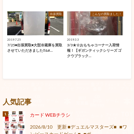
出張買取
こんなの買取ました！
2019.7.25
2019.3.3
7/25■出張買取■大型冷蔵庫を買取
3/3★☆おもちゃコーナー入荷情
させていただきました‼&#…
報！【ギガンティックシリーズ ゴ
クウブラック…
人気記事
カード WEBチラシ
2026/8/10 更新 ■デュエルマスターズ■ ■ワ
ンピースカードゲーム■ ■ポ...