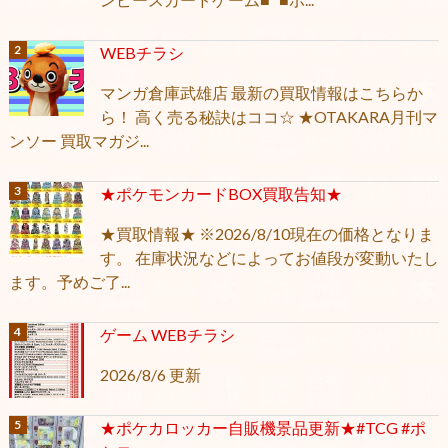
WEBチラシ
マンガ倉庫武雄店 最新の買取情報はこちらか
ら！ 高く売る秘訣はココ☆ ★OTAKARA月刊マ
ンソー 買取マガジ...
★ポケモンカードBOX買取告知★
★買取情報★ ※2026/8/10現在の価格となりま
す。 在庫状況などによってお値段が変動いたし
ます。予めご了...
ゲーム WEBチラシ
2026/8/6 更新
★ポケカロッカー自販機景品更新★#TCG #ポ