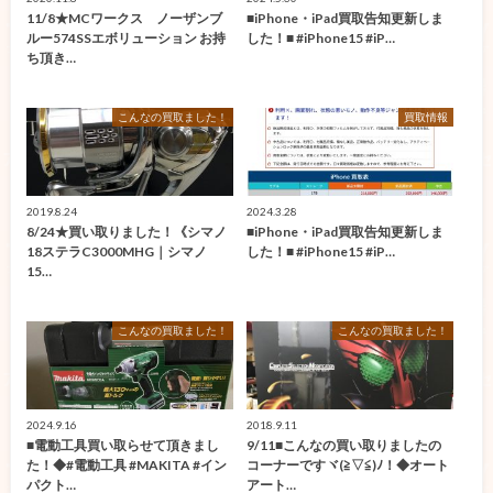
11/8★MCワークス ノーザンブ
■iPhone・iPad買取告知更新しま
ルー574SSエボリューション お持
した！■ #iPhone15 #iP…
ち頂き…
こんなの買取ました！
買取情報
2019.8.24
2024.3.28
8/24★買い取りました！《シマノ
■iPhone・iPad買取告知更新しま
18ステラC3000MHG｜シマノ
した！■ #iPhone15 #iP…
15…
こんなの買取ました！
こんなの買取ました！
2024.9.16
2018.9.11
■電動工具買い取らせて頂きまし
9/11■こんなの買い取りましたの
た！◆#電動工具 #MAKITA #イン
コーナーですヾ(≧▽≦)ﾉ！◆オート
パクト…
アート…