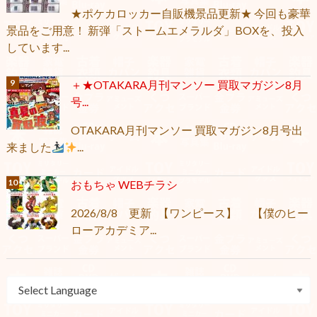
★ポケカロッカー自販機景品更新★ 今回も豪華
景品をご用意！ 新弾「ストームエメラルダ」BOXを、投入
しています...
＋★OTAKARA月刊マンソー 買取マガジン8月
号...
OTAKARA月刊マンソー 買取マガジン8月号出
来ました
...
おもちゃ WEBチラシ
2026/8/8 更新 【ワンピース】 【僕のヒー
ローアカデミア...