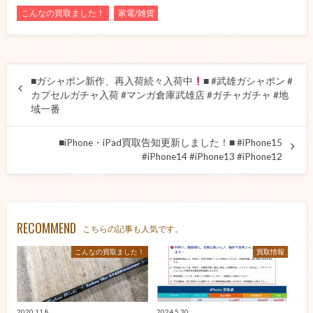
こんなの買取ました！
家電/雑貨
■ガシャポン新作、再入荷続々入荷中
■ #武雄ガシャポン #
カプセルガチャ入荷 #マンガ倉庫武雄店 #ガチャガチャ #地
域一番
■iPhone・iPad買取告知更新しました！■ #iPhone15
#iPhone14 #iPhone13 #iPhone12
RECOMMEND
こちらの記事も人気です。
こんなの買取ました！
買取情報
2020.11.8
2024.5.30