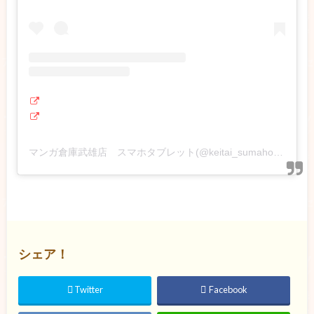
マンガ倉庫武雄店 スマホタブレット(@keitai_sumaho_mangasoukotakeo)がシェアした投稿
シェア！
Twitter
Facebook