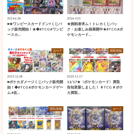
2024.6.28
2026.4.25
■★ワンピースカードドン!!くじパ
★挑戦者求ム！トレカくじパッ
ック販売開始！★◆#TCG #ワンピ
ク・お楽しみ袋展開中★#TCG #ポ
ースカ…
ケモンカード…
カード
買取情報
2023.12.28
2020.11.17
■ポケカダメージくじパック販売開
11/17★〈ポケモンカード〉買取
始！◆#TCG #ポケモンカードゲー
告知更新しました！ ＃TCG ＃ポケ
ム #佐…
カ買取…
買取情報
カード