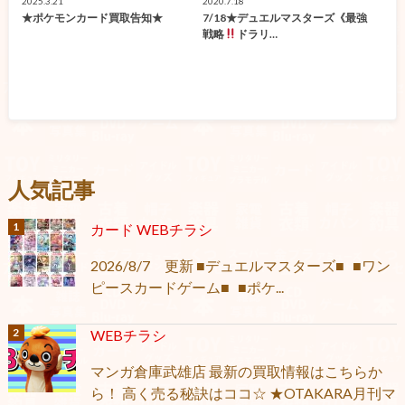
2025.3.21
2020.7.18
★ポケモンカード買取告知★
7/18★デュエルマスターズ《最強
戦略
ドラリ…
人気記事
カード WEBチラシ
2026/8/7 更新 ■デュエルマスターズ■ ■ワン
ピースカードゲーム■ ■ポケ...
WEBチラシ
マンガ倉庫武雄店 最新の買取情報はこちらか
ら！ 高く売る秘訣はココ☆ ★OTAKARA月刊マ