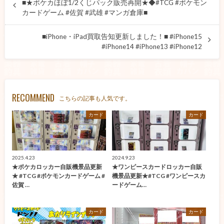
■★ポケカほぼ1/2くじパック販売再開★◆#TCG #ポケモン
カードゲーム #佐賀 #武雄 #マンガ倉庫■
■iPhone・iPad買取告知更新しました！■ #iPhone15
#iPhone14 #iPhone13 #iPhone12
RECOMMEND
こちらの記事も人気です。
カード
カード
2025.4.23
2024.9.23
★ポケカロッカー自販機景品更新
★ワンピースカードロッカー自販
★ #TCG #ポケモンカードゲーム #
機景品更新★#TCG #ワンピースカ
佐賀 …
ードゲーム…
カード
カード