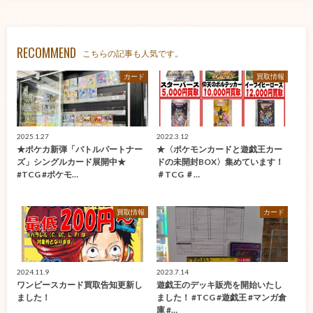
RECOMMEND
こちらの記事も人気です。
カード
買取情報
2025.1.27
2022.3.12
★ポケカ新弾「バトルパートナー
★〈ポケモンカードと遊戯王カー
ズ」シングルカード展開中★
ドの未開封BOX〉集めています！
#TCG #ポケモ…
＃TCG ＃…
買取情報
カード
2024.11.9
2023.7.14
ワンピースカード買取告知更新し
遊戯王のデッキ販売を開始いたし
ました！
ました！ #TCG #遊戯王 #マンガ倉
庫 #…