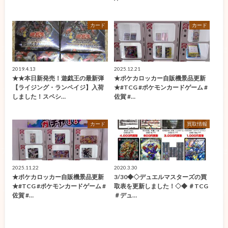
カード
カード
2019.4.13
2025.12.21
★★本日新発売！遊戯王の最新弾
★ポケカロッカー自販機景品更新
【ライジング・ランペイジ】入荷
★#TCG #ポケモンカードゲーム #
しました！スペシ…
佐賀 #…
カード
買取情報
2025.11.22
2020.3.30
★ポケカロッカー自販機景品更新
3/30◆◇デュエルマスターズの買
★#TCG #ポケモンカードゲーム #
取表を更新しました！◇◆ ＃TCG
佐賀 #…
＃デュ…