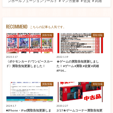
ンボールフュージョンワールド ＃マンガ倉庫 ＃佐賀 ＃武雄
RECOMMEND
こちらの記事も人気です。
買取情報
買取情報
2023.3.17
2022.1.19
〈ポケモンカード/ワンピースカー
★ゲームの買取告知更新しまし
ド〉買取告知更新しました！
た！ #ゲーム #買取 #佐賀 #武雄
#PS4…
買取情報
買取情報
2024.1.7
2020.2.27
■iPhone・iPad買取告知更新しま
2/27★ゲームコーナー買取告知更