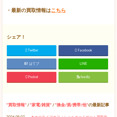
・最新の買取情報は
こちら
シェア！
Twitter
Facebook
はてブ
LINE
Pocket
feedly
買取情報
/
家電/雑貨
/
換金/酒/携帯/他
の最新記事
2026.08.07
★ホロライブオフィシャルカードゲーム買取告