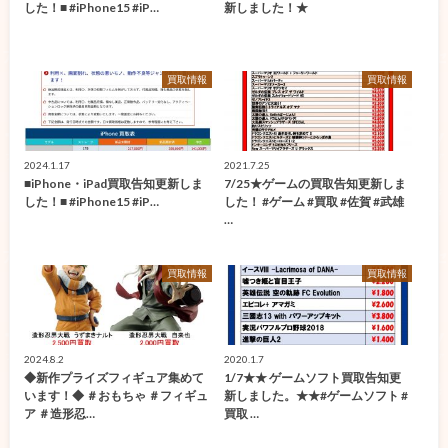
した！■ #iPhone15 #iP…
新しました！★
買取情報
買取情報
2024.1.17
2021.7.25
■iPhone・iPad買取告知更新しま
7/25★ゲームの買取告知更新しま
した！■ #iPhone15 #iP…
した！ #ゲーム #買取 #佐賀 #武雄
…
買取情報
買取情報
2024.8.2
2020.1.7
◆新作プライズフィギュア集めて
1/7★★ ゲームソフト買取告知更
います！◆ ＃おもちゃ ＃フィギュ
新しました。★★#ゲームソフト #
ア ＃造形忍…
買取 …