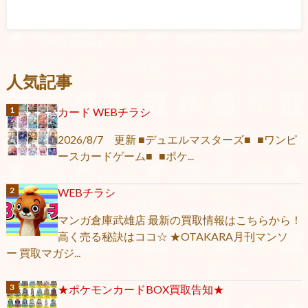
人気記事
カード WEBチラシ
2026/8/7 更新 ■デュエルマスターズ■ ■ワンピ
ースカードゲーム■ ■ポケ...
WEBチラシ
マンガ倉庫武雄店 最新の買取情報はこちらから！
高く売る秘訣はココ☆ ★OTAKARA月刊マンソ
ー 買取マガジ...
★ポケモンカードBOX買取告知★