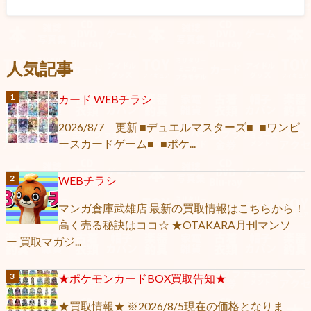
人気記事
カード WEBチラシ
2026/8/7 更新 ■デュエルマスターズ■ ■ワンピ
ースカードゲーム■ ■ポケ...
WEBチラシ
マンガ倉庫武雄店 最新の買取情報はこちらから！
高く売る秘訣はココ☆ ★OTAKARA月刊マンソ
ー 買取マガジ...
★ポケモンカードBOX買取告知★
★買取情報★ ※2026/8/5現在の価格となりま