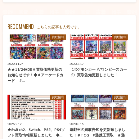
RECOMMEND
こちらの記事も人気です。
買取情報
買取情報
2020.11.24
2023.3.17
★★11/24■DBH 買取価格更新の
〈ポケモンカード/ワンピースカー
お知らせです！◆＃アーケードカ
ド〉買取告知更新しました！
ード ＃…
買取情報
買取情報
2026.2.12
2023.8.16
★Switch2、Switch、PS5、PS4ソ
遊戯王の買取告知を更新致しまし
フト買取情報更新しました！◆…
た！＃TCG #遊戯王買取 ＃遊