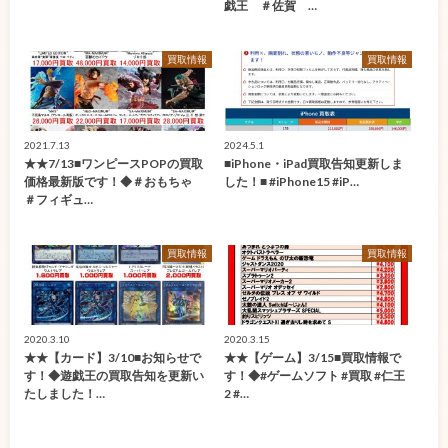
戯王 ＃佐賀 …
買取情報
買取情報
2021.7.13
2024.5.1
★★7/13■ワンピースPOPの買取
■iPhone・iPad買取告知更新しま
価格最新版です！◆＃おもちゃ
した！■ #iPhone15 #iP…
＃フィギュ…
買取情報
買取情報
2020.3.10
2020.3.15
★★【カード】3/10■お知らせで
★★【ゲーム】3/15■買取情報で
す！◆遊戯王の買取告知を更新い
す！◆#ゲームソフト #買取 #仁王
たしました！…
2 #…