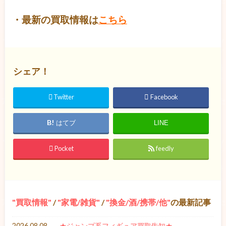
・最新の買取情報は
こちら
シェア！
Twitter
Facebook
はてブ
LINE
Pocket
feedly
買取情報
/
家電/雑貨
/
換金/酒/携帯/他
の最新記事
2026.08.08
★ジャンプ系フィギュア買取告知★