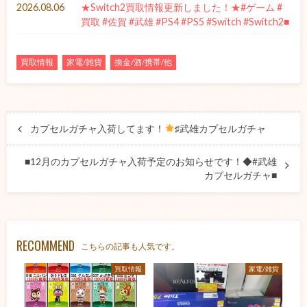
2026.08.06
★Switch2買取情報更新しました！★#ゲーム #
買取 #佐賀 #武雄 #PS4 #PS5 #Switch #Switch2■
買取情報
家電/雑貨
換金/酒/携帯/他
カプセルガチャ入荷してます！
♯武雄カプセルガチャ
■12月のカプセルガチャ入荷予定のお知らせです！◆#武雄
カプセルガチャ■
RECOMMEND
こちらの記事も人気です。
買取情報
家電/雑貨