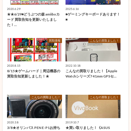
2020.6.29
2025.6.16
★★6/29■どうぶつの森 amiiboカ
■ゲーミングキーボードあります！
ード 買取告知を更新いたしまし
■
た！…
買取情報
こんなの買取ました！
2020.8.15
2022.10.18
8/15★ゲームハード｜周辺機器の
こんなの買取りました！【Apple
買取告知更新しました！★
Watchシリーズ7 41mm GPSセ…
こんなの買取ました！
こんなの買取ました！
2020.3.8
2019.10.7
3/8★オリンパス PEN E-P1お持ち
★買い取りました！《ASUS