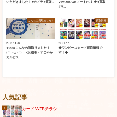
いただきました！ #カメラ #買取…
VIVOBOOK ノートPC》★ #買取
#マ…
こんなの買取ました！
買取情報
2018.11.28
2024.7.7
11/28 こんなの買取りました！
◆ワンピースカード買取情報で
(｀・ω・´)ゞ《お歳暮・すこやか
す！◆
カルピス…
人気記事
カード WEBチラシ