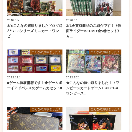
2018.8.6
2020.3.1
8/6 こんなの買取りましたヾ(≧▽≦)
3/1★買取商品のご紹介です！《仮
ﾉ＊YT3シリーズ ミニカー・ワン
面ライダーV3 DVD 全9巻セット》
ピ…
★ …
こんなの買取ました！
こんなの買取ました！
2022.12.6
2022.9.26
■ゲーム買取情報です！◆ゲームボ
★こんなの買い取りました！〈ワ
ーイアドバンスのゲームカセット■
ンピースカードゲーム〉 #TCG #
ワンピース…
こんなの買取ました！
こんなの買取ました！