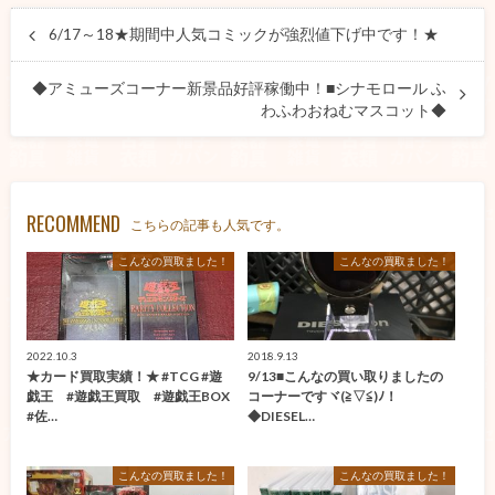
6/17～18★期間中人気コミックが強烈値下げ中です！★
◆アミューズコーナー新景品好評稼働中！■シナモロール ふ
わふわおねむマスコット◆
RECOMMEND
こちらの記事も人気です。
こんなの買取ました！
こんなの買取ました！
2022.10.3
2018.9.13
★カード買取実績！★ #TCG #遊
9/13■こんなの買い取りましたの
戯王 #遊戯王買取 #遊戯王BOX
コーナーですヾ(≧▽≦)ﾉ！
#佐…
◆DIESEL…
こんなの買取ました！
こんなの買取ました！