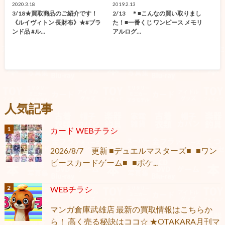
2020.3.18
2019.2.13
3/18★買取商品のご紹介です！
2/13 ＊■こんなの買い取りまし
《ルイヴィトン 長財布》★#ブラ
た！■一番くじ ワンピース メモリ
ンド品 #ル…
アルログ…
人気記事
カード WEBチラシ
2026/8/7 更新 ■デュエルマスターズ■ ■ワン
ピースカードゲーム■ ■ポケ...
WEBチラシ
マンガ倉庫武雄店 最新の買取情報はこちらか
ら！ 高く売る秘訣はココ☆ ★OTAKARA月刊マ