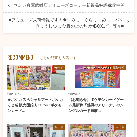
マンガ倉庫武雄店アミューズコーナー新景品好評稼働中✌️
■アミューズ入荷情報です！◆すみっコぐらし すみっコパン
きょうしつ まな板の上のﾃｨｯｼｭBOXｶﾊﾞｰ 等々■
RECOMMEND
こちらの記事も人気です。
カード
買取情報
2025.3.15
2025.3.15
★ポケカ スペシャルアートポケカ
【お知らせ】ポケモンカードゲー
くじ袋 販売開始★#TCG #ポケモ
ム最新弾「熱風のアリーナ」のシ
ンカード…
ングルカード買取…
カード
カード