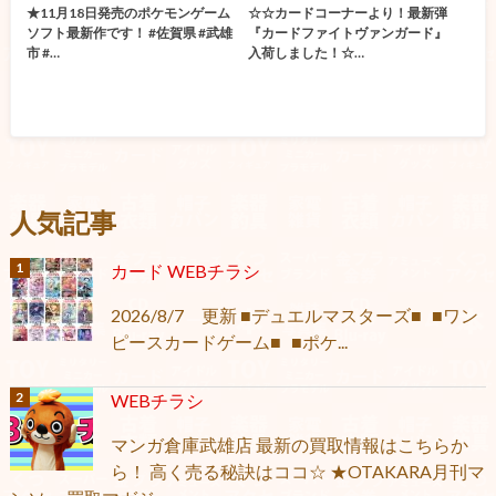
★11月18日発売のポケモンゲーム
☆☆カードコーナーより！最新弾
ソフト最新作です！ #佐賀県 #武雄
『カードファイトヴァンガード』
市 #…
入荷しました！☆…
人気記事
カード WEBチラシ
2026/8/7 更新 ■デュエルマスターズ■ ■ワン
ピースカードゲーム■ ■ポケ...
WEBチラシ
マンガ倉庫武雄店 最新の買取情報はこちらか
ら！ 高く売る秘訣はココ☆ ★OTAKARA月刊マ