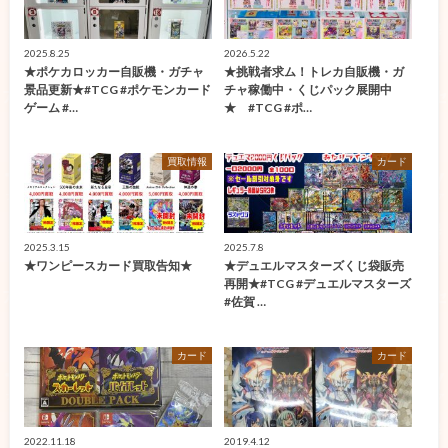
2025.8.25
2026.5.22
★ポケカロッカー自販機・ガチャ
★挑戦者求ム！トレカ自販機・ガ
景品更新★#TCG #ポケモンカード
チャ稼働中・くじパック展開中
ゲーム #…
★ #TCG #ポ…
買取情報
カード
2025.3.15
2025.7.8
★ワンピースカード買取告知★
★デュエルマスターズくじ袋販売
再開★#TCG #デュエルマスターズ
#佐賀 …
カード
カード
2022.11.18
2019.4.12